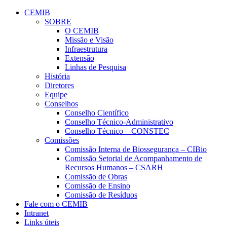
Conteúdo principal
Menu principal
Rodapé
CEMIB
SOBRE
O CEMIB
Missão e Visão
Infraestrutura
Extensão
Linhas de Pesquisa
História
Diretores
Equipe
Conselhos
Conselho Científico
Conselho Técnico-Administrativo
Conselho Técnico – CONSTEC
Comissões
Comissão Interna de Biossegurança – CIBio
Comissão Setorial de Acompanhamento de
Recursos Humanos – CSARH
Comissão de Obras
Comissão de Ensino
Comissão de Resíduos
Fale com o CEMIB
Intranet
Links úteis