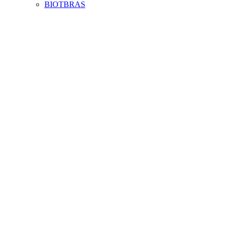
BIOTBRAS
Aumentar fonte
Diminuir fonte