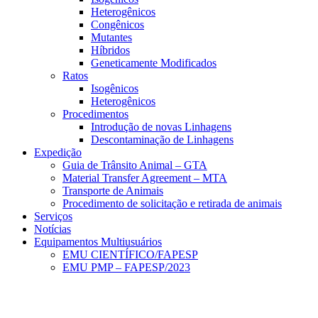
Heterogênicos
Congênicos
Mutantes
Híbridos
Geneticamente Modificados
Ratos
Isogênicos
Heterogênicos
Procedimentos
Introdução de novas Linhagens
Descontaminação de Linhagens
Expedição
Guia de Trânsito Animal – GTA
Material Transfer Agreement – MTA
Transporte de Animais
Procedimento de solicitação e retirada de animais
Serviços
Notícias
Equipamentos Multiusuários
EMU CIENTÍFICO/FAPESP
EMU PMP – FAPESP/2023
Menu