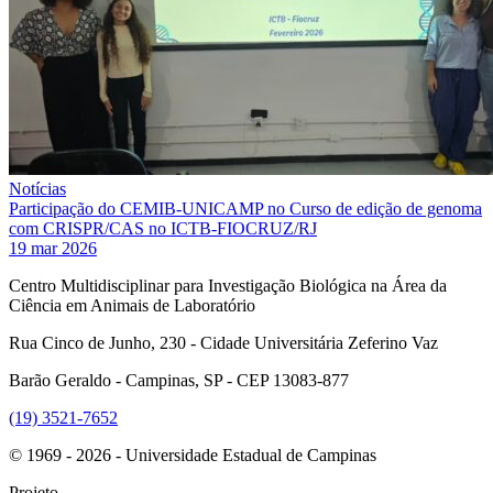
Notícias
Participação do CEMIB-UNICAMP no Curso de edição de genoma
com CRISPR/CAS no ICTB-FIOCRUZ/RJ
19 mar 2026
Centro Multidisciplinar para Investigação Biológica na Área da
Ciência em Animais de Laboratório
Rua Cinco de Junho, 230 - Cidade Universitária Zeferino Vaz
Barão Geraldo - Campinas, SP - CEP 13083-877
(19) 3521-7652
© 1969 - 2026 - Universidade Estadual de Campinas
Projeto