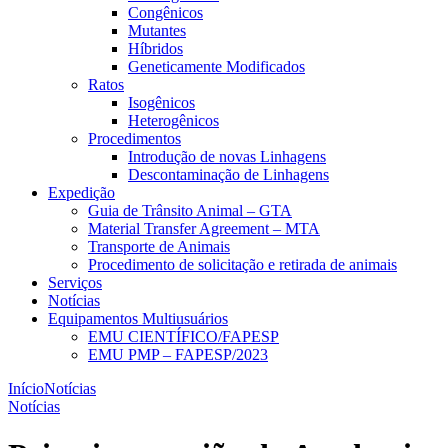
Congênicos
Mutantes
Híbridos
Geneticamente Modificados
Ratos
Isogênicos
Heterogênicos
Procedimentos
Introdução de novas Linhagens
Descontaminação de Linhagens
Expedição
Guia de Trânsito Animal – GTA
Material Transfer Agreement – MTA
Transporte de Animais
Procedimento de solicitação e retirada de animais
Serviços
Notícias
Equipamentos Multiusuários
EMU CIENTÍFICO/FAPESP
EMU PMP – FAPESP/2023
Início
Notícias
Notícias