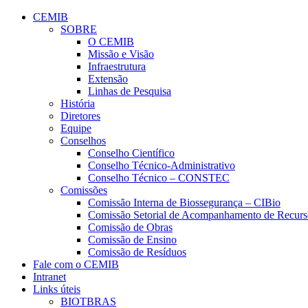
Conteúdo principal
Menu principal
Rodapé
CEMIB
SOBRE
O CEMIB
Missão e Visão
Infraestrutura
Extensão
Linhas de Pesquisa
História
Diretores
Equipe
Conselhos
Conselho Científico
Conselho Técnico-Administrativo
Conselho Técnico – CONSTEC
Comissões
Comissão Interna de Biossegurança – CIBio
Comissão Setorial de Acompanhamento de Rec
Comissão de Obras
Comissão de Ensino
Comissão de Resíduos
Fale com o CEMIB
Intranet
Links úteis
BIOTBRAS