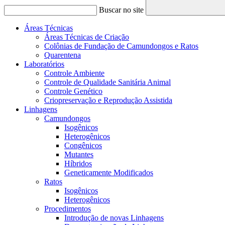
Buscar no site
Áreas Técnicas
Áreas Técnicas de Criação
Colônias de Fundação de Camundongos e Ratos
Quarentena
Laboratórios
Controle Ambiente
Controle de Qualidade Sanitária Animal
Controle Genético
Criopreservação e Reprodução Assistida
Linhagens
Camundongos
Isogênicos
Heterogênicos
Congênicos
Mutantes
Híbridos
Geneticamente Modificados
Ratos
Isogênicos
Heterogênicos
Procedimentos
Introdução de novas Linhagens