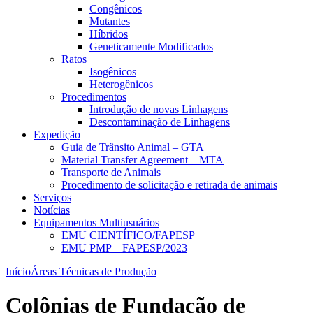
Congênicos
Mutantes
Híbridos
Geneticamente Modificados
Ratos
Isogênicos
Heterogênicos
Procedimentos
Introdução de novas Linhagens
Descontaminação de Linhagens
Expedição
Guia de Trânsito Animal – GTA
Material Transfer Agreement – MTA
Transporte de Animais
Procedimento de solicitação e retirada de animais
Serviços
Notícias
Equipamentos Multiusuários
EMU CIENTÍFICO/FAPESP
EMU PMP – FAPESP/2023
Início
Áreas Técnicas de Produção
Colônias de Fundação de