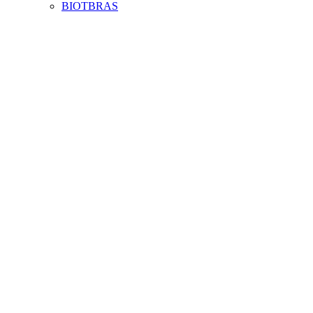
BIOTBRAS
Aumentar fonte
Diminuir fonte