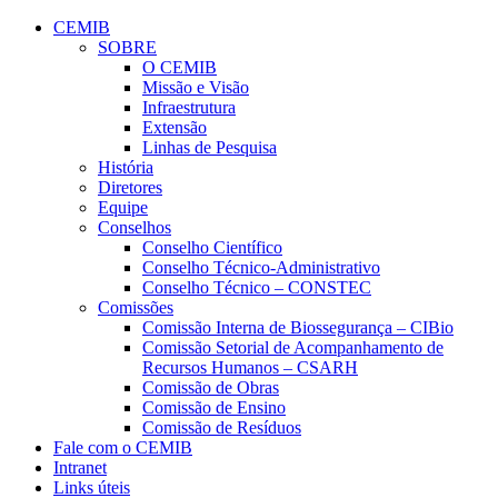
Conteúdo principal
Menu principal
Rodapé
CEMIB
SOBRE
O CEMIB
Missão e Visão
Infraestrutura
Extensão
Linhas de Pesquisa
História
Diretores
Equipe
Conselhos
Conselho Científico
Conselho Técnico-Administrativo
Conselho Técnico – CONSTEC
Comissões
Comissão Interna de Biossegurança – CIBio
Comissão Setorial de Acompanhamento de
Recursos Humanos – CSARH
Comissão de Obras
Comissão de Ensino
Comissão de Resíduos
Fale com o CEMIB
Intranet
Links úteis