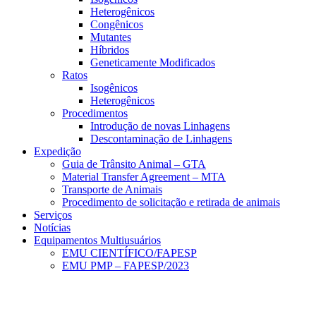
Heterogênicos
Congênicos
Mutantes
Híbridos
Geneticamente Modificados
Ratos
Isogênicos
Heterogênicos
Procedimentos
Introdução de novas Linhagens
Descontaminação de Linhagens
Expedição
Guia de Trânsito Animal – GTA
Material Transfer Agreement – MTA
Transporte de Animais
Procedimento de solicitação e retirada de animais
Serviços
Notícias
Equipamentos Multiusuários
EMU CIENTÍFICO/FAPESP
EMU PMP – FAPESP/2023
Menu