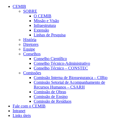
Conteúdo principal
Menu principal
Rodapé
CEMIB
SOBRE
O CEMIB
Missão e Visão
Infraestrutura
Extensão
Linhas de Pesquisa
História
Diretores
Equipe
Conselhos
Conselho Científico
Conselho Técnico-Administrativo
Conselho Técnico – CONSTEC
Comissões
Comissão Interna de Biossegurança – CIBio
Comissão Setorial de Acompanhamento de
Recursos Humanos – CSARH
Comissão de Obras
Comissão de Ensino
Comissão de Resíduos
Fale com o CEMIB
Intranet
Links úteis