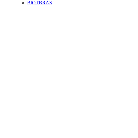
BIOTBRAS
Aumentar fonte
Diminuir fonte