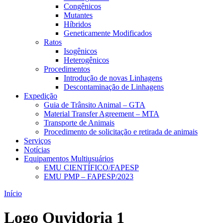
Congênicos
Mutantes
Híbridos
Geneticamente Modificados
Ratos
Isogênicos
Heterogênicos
Procedimentos
Introdução de novas Linhagens
Descontaminação de Linhagens
Expedição
Guia de Trânsito Animal – GTA
Material Transfer Agreement – MTA
Transporte de Animais
Procedimento de solicitação e retirada de animais
Serviços
Notícias
Equipamentos Multiusuários
EMU CIENTÍFICO/FAPESP
EMU PMP – FAPESP/2023
Início
Logo Ouvidoria 1