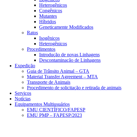
Heterogênicos
Congênicos
Mutantes
Híbridos
Geneticamente Modificados
Ratos
Isogênicos
Heterogênicos
Procedimentos
Introdução de novas Linhagens
Descontaminação de Linhagens
Expedição
Guia de Trânsito Animal – GTA
Material Transfer Agreement – MTA
Transporte de Animais
Procedimento de solicitação e retirada de animais
Serviços
Notícias
Equipamentos Multiusuários
EMU CIENTÍFICO/FAPESP
EMU PMP – FAPESP/2023
Menu