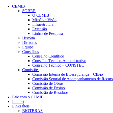
Conteúdo principal
Menu principal
Rodapé
CEMIB
SOBRE
O CEMIB
Missão e Visão
Infraestrutura
Extensão
Linhas de Pesquisa
História
Diretores
Equipe
Conselhos
Conselho Científico
Conselho Técnico-Administrativo
Conselho Técnico – CONSTEC
Comissões
Comissão Interna de Biossegurança – CIBio
Comissão Setorial de Acompanhamento de Rec
Comissão de Obras
Comissão de Ensino
Comissão de Resíduos
Fale com o CEMIB
Intranet
Links úteis
BIOTBRAS