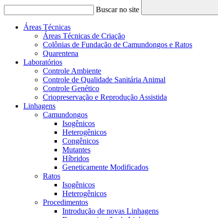
Buscar no site
Áreas Técnicas
Áreas Técnicas de Criação
Colônias de Fundação de Camundongos e Ratos
Quarentena
Laboratórios
Controle Ambiente
Controle de Qualidade Sanitária Animal
Controle Genético
Criopreservação e Reprodução Assistida
Linhagens
Camundongos
Isogênicos
Heterogênicos
Congênicos
Mutantes
Híbridos
Geneticamente Modificados
Ratos
Isogênicos
Heterogênicos
Procedimentos
Introdução de novas Linhagens