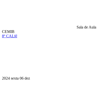
Sala de Aula
CEMIB
8º CALfé
Compartilhar na agen
2024
sexta
06
dez