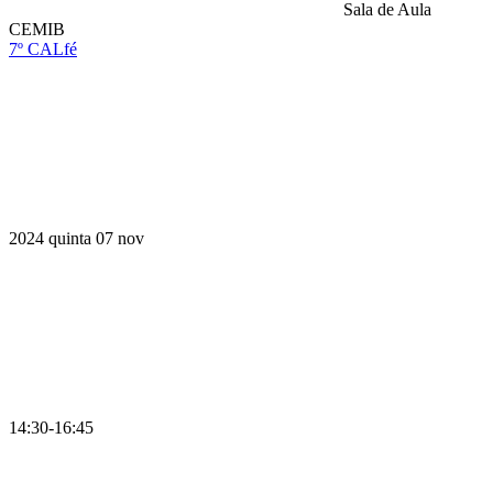
Sala de Aula
CEMIB
7º CALfé
Compartilhar na agen
2024
quinta
07
nov
14:30-16:45