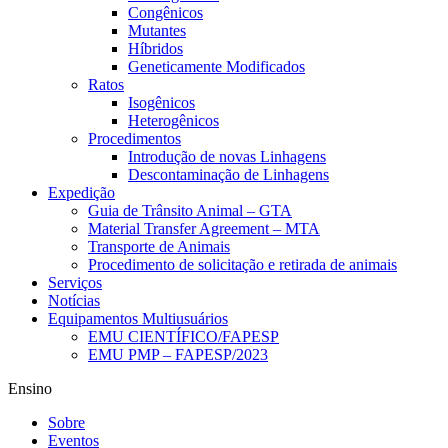
Congênicos
Mutantes
Híbridos
Geneticamente Modificados
Ratos
Isogênicos
Heterogênicos
Procedimentos
Introdução de novas Linhagens
Descontaminação de Linhagens
Expedição
Guia de Trânsito Animal – GTA
Material Transfer Agreement – MTA
Transporte de Animais
Procedimento de solicitação e retirada de animais
Serviços
Notícias
Equipamentos Multiusuários
EMU CIENTÍFICO/FAPESP
EMU PMP – FAPESP/2023
Ensino
Sobre
Eventos