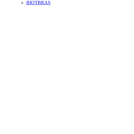
BIOTBRAS
Aumentar fonte
Diminuir fonte