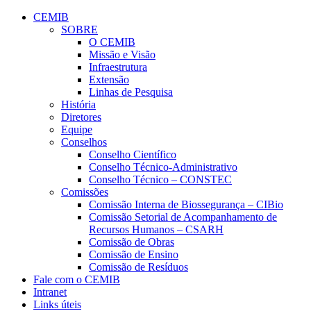
Conteúdo principal
Menu principal
Rodapé
CEMIB
SOBRE
O CEMIB
Missão e Visão
Infraestrutura
Extensão
Linhas de Pesquisa
História
Diretores
Equipe
Conselhos
Conselho Científico
Conselho Técnico-Administrativo
Conselho Técnico – CONSTEC
Comissões
Comissão Interna de Biossegurança – CIBio
Comissão Setorial de Acompanhamento de
Recursos Humanos – CSARH
Comissão de Obras
Comissão de Ensino
Comissão de Resíduos
Fale com o CEMIB
Intranet
Links úteis