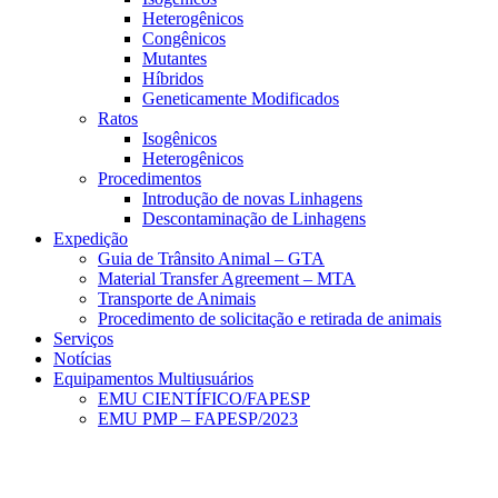
Heterogênicos
Congênicos
Mutantes
Híbridos
Geneticamente Modificados
Ratos
Isogênicos
Heterogênicos
Procedimentos
Introdução de novas Linhagens
Descontaminação de Linhagens
Expedição
Guia de Trânsito Animal – GTA
Material Transfer Agreement – MTA
Transporte de Animais
Procedimento de solicitação e retirada de animais
Serviços
Notícias
Equipamentos Multiusuários
EMU CIENTÍFICO/FAPESP
EMU PMP – FAPESP/2023
Menu