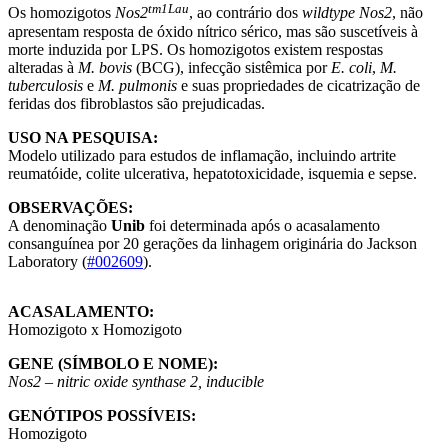
tm1Lau
Os homozigotos
Nos2
, ao contrário dos
wildtype
Nos2
, não
apresentam resposta de óxido nítrico sérico, mas são suscetíveis à
morte induzida por LPS. Os homozigotos existem respostas
alteradas à
M. bovis
(BCG), infecção sistêmica por
E. coli
,
M.
tuberculosis
e
M. pulmonis
e suas propriedades de cicatrização de
feridas dos fibroblastos são prejudicadas.
USO NA PESQUISA:
Modelo utilizado para estudos de inflamação, incluindo artrite
reumatóide, colite ulcerativa, hepatotoxicidade, isquemia e sepse.
OBSERVAÇÕES:
A denominação
Unib
foi determinada após o acasalamento
consanguínea por 20 gerações da linhagem originária do Jackson
Laboratory (
#002609
).
ACASALAMENTO:
Homozigoto x Homozigoto
GENE (SÍMBOLO E NOME):
Nos2 – nitric oxide synthase 2, inducible
GENÓTIPOS POSSÍVEIS:
Homozigoto