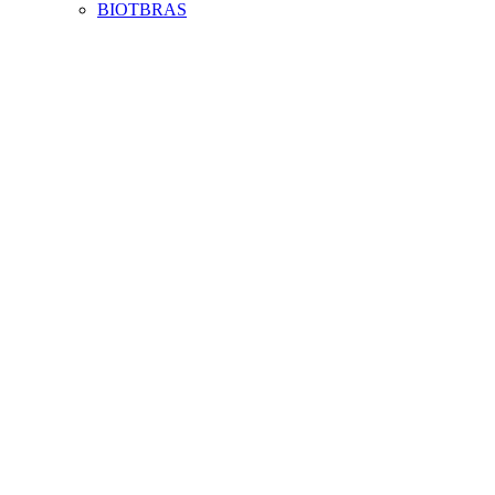
BIOTBRAS
Aumentar fonte
Diminuir fonte