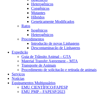
Heterogênicos
Congênicos
Mutantes
Híbridos
Geneticamente Modificados
Ratos
Isogênicos
Heterogênicos
Procedimentos
Introdução de novas Linhagens
Descontaminação de Linhagens
Expedição
Guia de Trânsito Animal – GTA
Material Transfer Agreement – MTA
Transporte de Animais
Procedimento de solicitação e retirada de animais
Serviços
Notícias
Equipamentos Multiusuários
EMU CIENTÍFICO/FAPESP
EMU PMP – FAPESP/2023
Menu