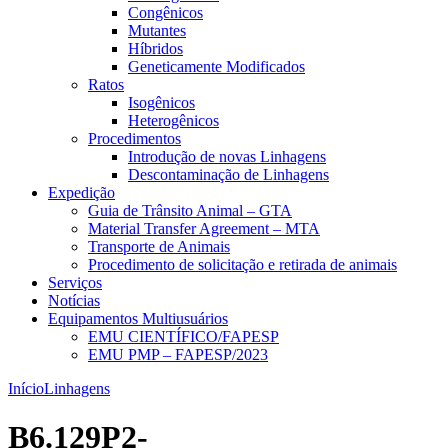
Congênicos
Mutantes
Híbridos
Geneticamente Modificados
Ratos
Isogênicos
Heterogênicos
Procedimentos
Introdução de novas Linhagens
Descontaminação de Linhagens
Expedição
Guia de Trânsito Animal – GTA
Material Transfer Agreement – MTA
Transporte de Animais
Procedimento de solicitação e retirada de animais
Serviços
Notícias
Equipamentos Multiusuários
EMU CIENTÍFICO/FAPESP
EMU PMP – FAPESP/2023
Início
Linhagens
B6.129P2-