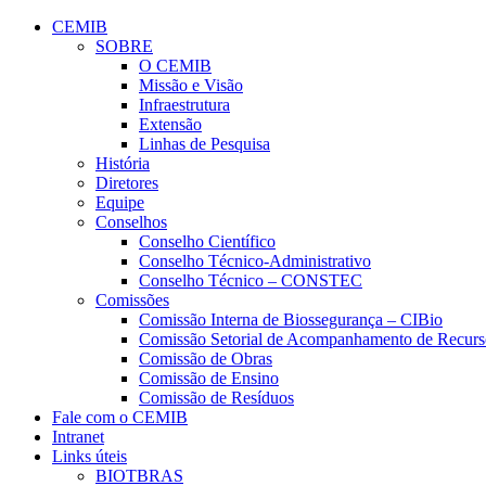
Conteúdo principal
Menu principal
Rodapé
CEMIB
SOBRE
O CEMIB
Missão e Visão
Infraestrutura
Extensão
Linhas de Pesquisa
História
Diretores
Equipe
Conselhos
Conselho Científico
Conselho Técnico-Administrativo
Conselho Técnico – CONSTEC
Comissões
Comissão Interna de Biossegurança – CIBio
Comissão Setorial de Acompanhamento de Rec
Comissão de Obras
Comissão de Ensino
Comissão de Resíduos
Fale com o CEMIB
Intranet
Links úteis
BIOTBRAS