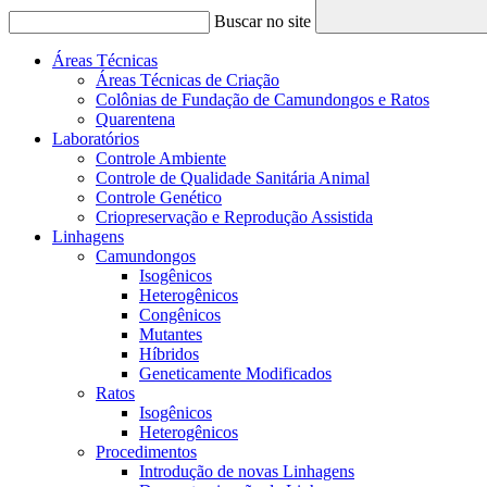
Buscar no site
Áreas Técnicas
Áreas Técnicas de Criação
Colônias de Fundação de Camundongos e Ratos
Quarentena
Laboratórios
Controle Ambiente
Controle de Qualidade Sanitária Animal
Controle Genético
Criopreservação e Reprodução Assistida
Linhagens
Camundongos
Isogênicos
Heterogênicos
Congênicos
Mutantes
Híbridos
Geneticamente Modificados
Ratos
Isogênicos
Heterogênicos
Procedimentos
Introdução de novas Linhagens