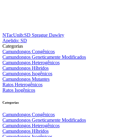
NTacUnib:SD Sprague Dawley
Apelido: SD
Categorias
Camundongos Congênicos
Camundongos Geneticamente Modificados
Camundongos Heterogênicos
Camundongos Híbridos
Camundongos Isogênicos
Camundongos Mutantes
Ratos Heterogênicos
Ratos Isogênicos
Categorias
Camundongos Congênicos
Camundongos Geneticamente Modificados
Camundongos Heterogênicos
Camundongos Híbridos
Camundongos Isogênicos