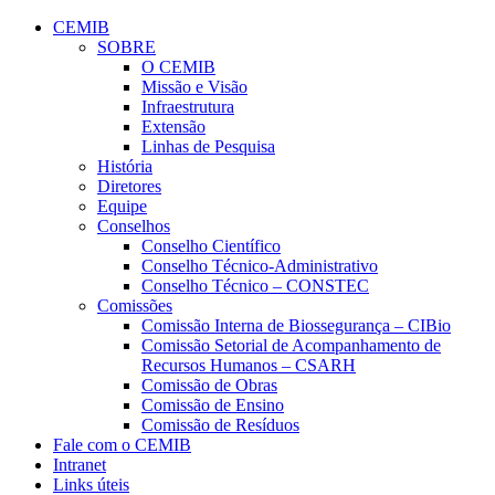
Conteúdo principal
Menu principal
Rodapé
CEMIB
SOBRE
O CEMIB
Missão e Visão
Infraestrutura
Extensão
Linhas de Pesquisa
História
Diretores
Equipe
Conselhos
Conselho Científico
Conselho Técnico-Administrativo
Conselho Técnico – CONSTEC
Comissões
Comissão Interna de Biossegurança – CIBio
Comissão Setorial de Acompanhamento de
Recursos Humanos – CSARH
Comissão de Obras
Comissão de Ensino
Comissão de Resíduos
Fale com o CEMIB
Intranet
Links úteis