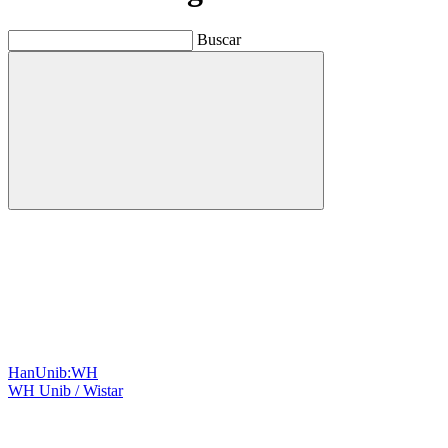
Buscar
Buscar
HanUnib:WH
WH Unib / Wistar