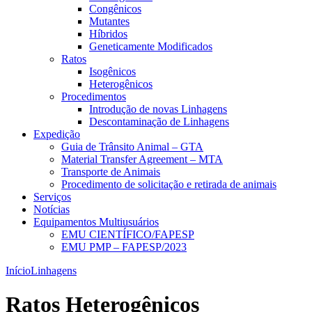
Congênicos
Mutantes
Híbridos
Geneticamente Modificados
Ratos
Isogênicos
Heterogênicos
Procedimentos
Introdução de novas Linhagens
Descontaminação de Linhagens
Expedição
Guia de Trânsito Animal – GTA
Material Transfer Agreement – MTA
Transporte de Animais
Procedimento de solicitação e retirada de animais
Serviços
Notícias
Equipamentos Multiusuários
EMU CIENTÍFICO/FAPESP
EMU PMP – FAPESP/2023
Início
Linhagens
Ratos Heterogênicos