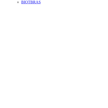
BIOTBRAS
Aumentar fonte
Diminuir fonte