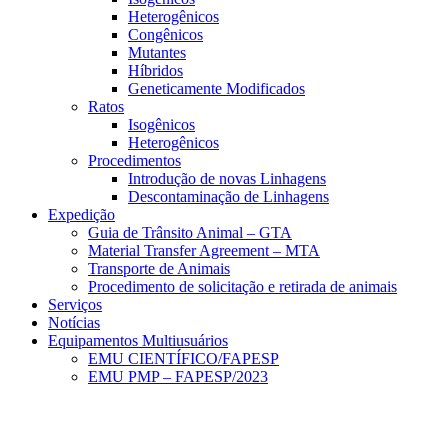
Heterogênicos
Congênicos
Mutantes
Híbridos
Geneticamente Modificados
Ratos
Isogênicos
Heterogênicos
Procedimentos
Introdução de novas Linhagens
Descontaminação de Linhagens
Expedição
Guia de Trânsito Animal – GTA
Material Transfer Agreement – MTA
Transporte de Animais
Procedimento de solicitação e retirada de animais
Serviços
Notícias
Equipamentos Multiusuários
EMU CIENTÍFICO/FAPESP
EMU PMP – FAPESP/2023
Menu