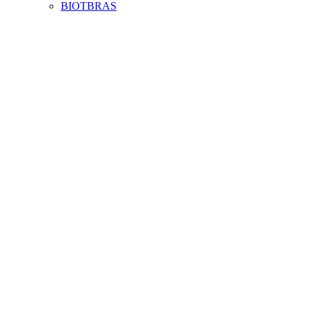
BIOTBRAS
Aumentar fonte
Diminuir fonte