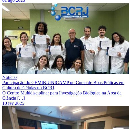
01 ago 2025
Notícias
Participação do CEMIB-UNICAMP no Curso de Boas Práticas em
Cultura de Células no BCRJ
O Centro Multidisciplinar para Investigação Biológica na Área da
Ciência […]
10 fev 2025