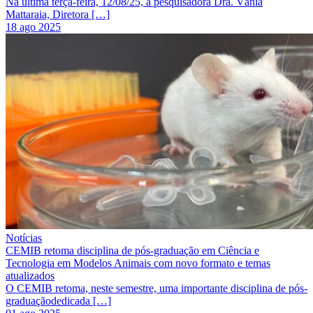
Na última terça-feira, 12/08/25, a pesquisadora Dra. Vânia
Mattaraia, Diretora […]
18 ago 2025
Notícias
CEMIB retoma disciplina de pós-graduação em Ciência e
Tecnologia em Modelos Animais com novo formato e temas
atualizados
O CEMIB retoma, neste semestre, uma importante disciplina de pós-
graduaçãodedicada […]