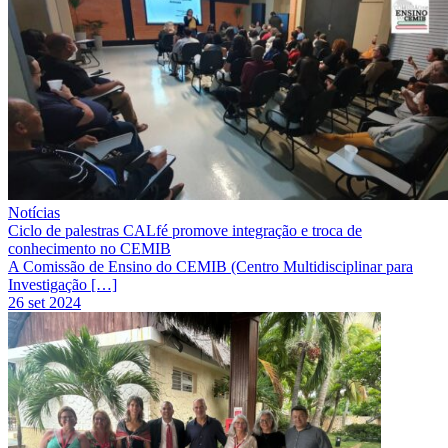
Notícias
Ciclo de palestras CALfé promove integração e troca de
conhecimento no CEMIB
A Comissão de Ensino do CEMIB (Centro Multidisciplinar para
Investigação […]
26 set 2024