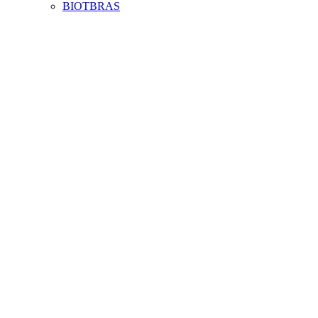
BIOTBRAS
Aumentar fonte
Diminuir fonte