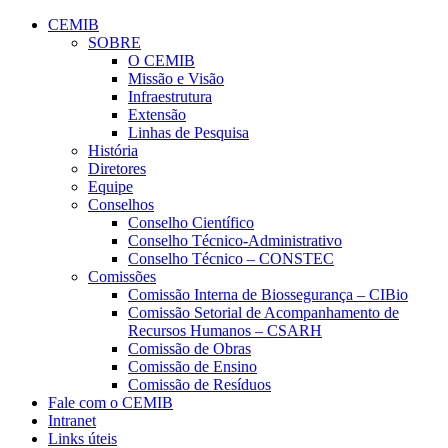
Conteúdo principal
Menu principal
Rodapé
CEMIB
SOBRE
O CEMIB
Missão e Visão
Infraestrutura
Extensão
Linhas de Pesquisa
História
Diretores
Equipe
Conselhos
Conselho Científico
Conselho Técnico-Administrativo
Conselho Técnico – CONSTEC
Comissões
Comissão Interna de Biossegurança – CIBio
Comissão Setorial de Acompanhamento de
Recursos Humanos – CSARH
Comissão de Obras
Comissão de Ensino
Comissão de Resíduos
Fale com o CEMIB
Intranet
Links úteis