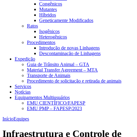
Congênicos
Mutantes
Híbridos
Geneticamente Modificados
Ratos
Isogênicos
Heterogênicos
Procedimentos
Introdução de novas Linhagens
Descontaminação de Linhagens
Expedição
Guia de Trânsito Animal – GTA
Material Transfer Agreement – MTA
Transporte de Animais
Procedimento de solicitação e retirada de animais
Serviços
Notícias
Equipamentos Multiusuários
EMU CIENTÍFICO/FAPESP
EMU PMP – FAPESP/2023
Início
Equipes
Infraestrutura e Controle de