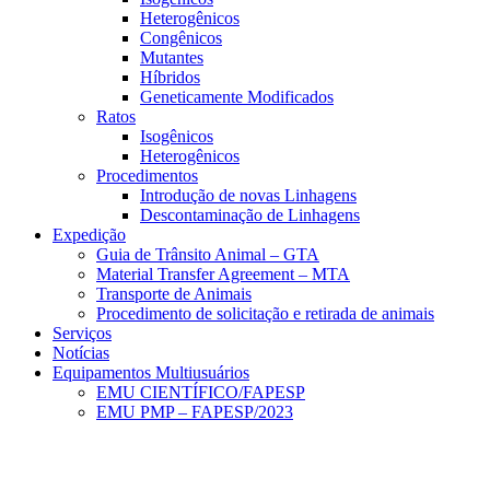
Heterogênicos
Congênicos
Mutantes
Híbridos
Geneticamente Modificados
Ratos
Isogênicos
Heterogênicos
Procedimentos
Introdução de novas Linhagens
Descontaminação de Linhagens
Expedição
Guia de Trânsito Animal – GTA
Material Transfer Agreement – MTA
Transporte de Animais
Procedimento de solicitação e retirada de animais
Serviços
Notícias
Equipamentos Multiusuários
EMU CIENTÍFICO/FAPESP
EMU PMP – FAPESP/2023
Menu