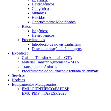
Heterogênicos
Congênicos
Mutantes
Híbridos
Geneticamente Modificados
Ratos
Isogênicos
Heterogênicos
Procedimentos
Introdução de novas Linhagens
Descontaminação de Linhagens
Expedição
Guia de Trânsito Animal – GTA
Material Transfer Agreement – MTA
Transporte de Animais
Procedimento de solicitação e retirada de animais
Serviços
Notícias
Equipamentos Multiusuários
EMU CIENTÍFICO/FAPESP
EMU PMP – FAPESP/2023
Menu