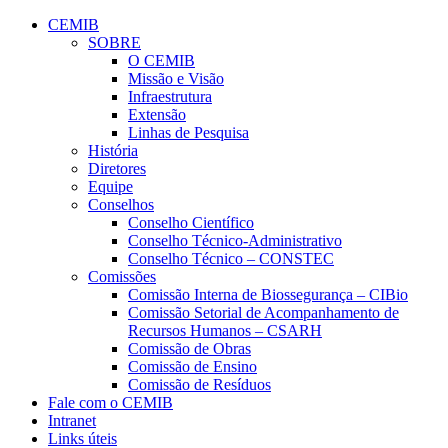
Conteúdo principal
Menu principal
Rodapé
CEMIB
SOBRE
O CEMIB
Missão e Visão
Infraestrutura
Extensão
Linhas de Pesquisa
História
Diretores
Equipe
Conselhos
Conselho Científico
Conselho Técnico-Administrativo
Conselho Técnico – CONSTEC
Comissões
Comissão Interna de Biossegurança – CIBio
Comissão Setorial de Acompanhamento de
Recursos Humanos – CSARH
Comissão de Obras
Comissão de Ensino
Comissão de Resíduos
Fale com o CEMIB
Intranet
Links úteis