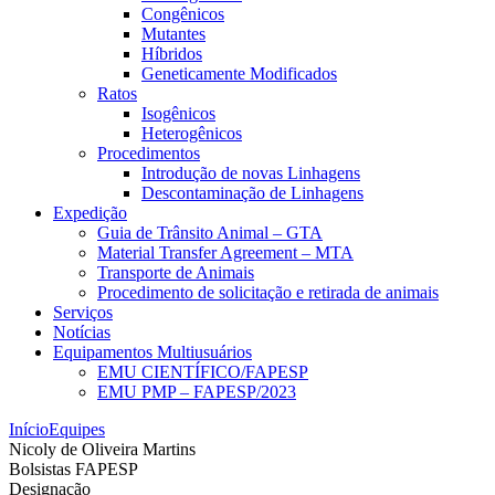
Congênicos
Mutantes
Híbridos
Geneticamente Modificados
Ratos
Isogênicos
Heterogênicos
Procedimentos
Introdução de novas Linhagens
Descontaminação de Linhagens
Expedição
Guia de Trânsito Animal – GTA
Material Transfer Agreement – MTA
Transporte de Animais
Procedimento de solicitação e retirada de animais
Serviços
Notícias
Equipamentos Multiusuários
EMU CIENTÍFICO/FAPESP
EMU PMP – FAPESP/2023
Início
Equipes
Nicoly de Oliveira Martins
Bolsistas FAPESP
Designação