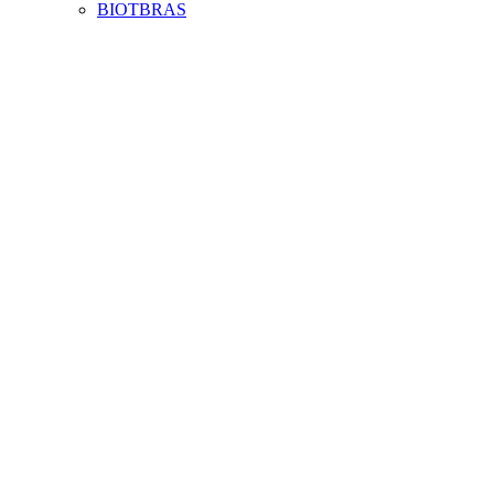
BIOTBRAS
Aumentar fonte
Diminuir fonte