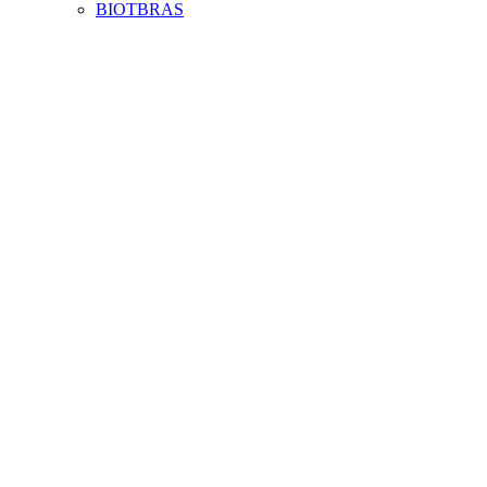
BIOTBRAS
Aumentar fonte
Diminuir fonte