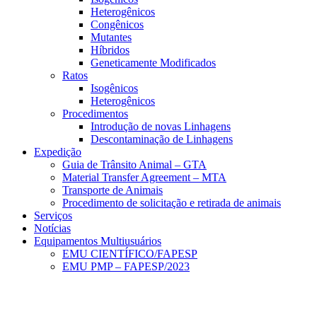
Heterogênicos
Congênicos
Mutantes
Híbridos
Geneticamente Modificados
Ratos
Isogênicos
Heterogênicos
Procedimentos
Introdução de novas Linhagens
Descontaminação de Linhagens
Expedição
Guia de Trânsito Animal – GTA
Material Transfer Agreement – MTA
Transporte de Animais
Procedimento de solicitação e retirada de animais
Serviços
Notícias
Equipamentos Multiusuários
EMU CIENTÍFICO/FAPESP
EMU PMP – FAPESP/2023
Menu