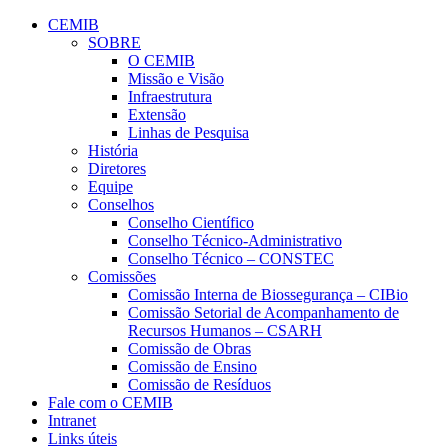
Página Inicial CEMIB – Centro M
Conteúdo principal
Menu principal
Rodapé
CEMIB
SOBRE
O CEMIB
Missão e Visão
Infraestrutura
Extensão
Linhas de Pesquisa
História
Diretores
Equipe
Conselhos
Conselho Científico
Conselho Técnico-Administrativo
Conselho Técnico – CONSTEC
Comissões
Comissão Interna de Biossegurança – CIBio
Comissão Setorial de Acompanhamento de
Recursos Humanos – CSARH
Comissão de Obras
Comissão de Ensino
Comissão de Resíduos
Fale com o CEMIB
Intranet
Links úteis