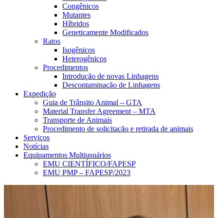
Congênicos
Mutantes
Híbridos
Geneticamente Modificados
Ratos
Isogênicos
Heterogênicos
Procedimentos
Introdução de novas Linhagens
Descontaminação de Linhagens
Expedição
Guia de Trânsito Animal – GTA
Material Transfer Agreement – MTA
Transporte de Animais
Procedimento de solicitação e retirada de animais
Serviços
Notícias
Equipamentos Multiusuários
EMU CIENTÍFICO/FAPESP
EMU PMP – FAPESP/2023