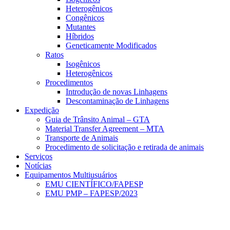
Heterogênicos
Congênicos
Mutantes
Híbridos
Geneticamente Modificados
Ratos
Isogênicos
Heterogênicos
Procedimentos
Introdução de novas Linhagens
Descontaminação de Linhagens
Expedição
Guia de Trânsito Animal – GTA
Material Transfer Agreement – MTA
Transporte de Animais
Procedimento de solicitação e retirada de animais
Serviços
Notícias
Equipamentos Multiusuários
EMU CIENTÍFICO/FAPESP
EMU PMP – FAPESP/2023
Menu