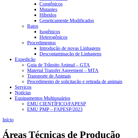
Congênicos
Mutantes
Híbridos
Geneticamente Modificados
Ratos
Isogênicos
Heterogênicos
Procedimentos
Introdução de novas Linhagens
Descontaminação de Linhagens
Expedição
Guia de Trânsito Animal – GTA
Material Transfer Agreement – MTA
Transporte de Animais
Procedimento de solicitação e retirada de animais
Serviços
Notícias
Equipamentos Multiusuários
EMU CIENTÍFICO/FAPESP
EMU PMP – FAPESP/2023
Início
Áreas Técnicas de Produção