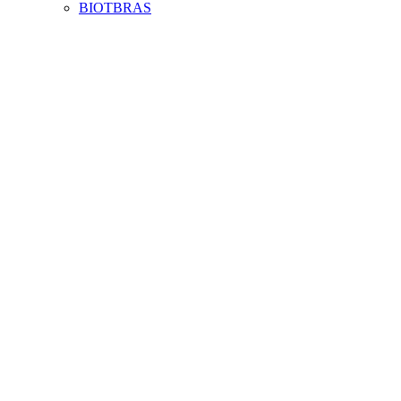
BIOTBRAS
Aumentar fonte
Diminuir fonte