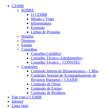
Conteúdo principal
Menu principal
Rodapé
CEMIB
SOBRE
O CEMIB
Missão e Visão
Infraestrutura
Extensão
Linhas de Pesquisa
História
Diretores
Equipe
Conselhos
Conselho Científico
Conselho Técnico-Administrativo
Conselho Técnico – CONSTEC
Comissões
Comissão Interna de Biossegurança – CIBio
Comissão Setorial de Acompanhamento de
Recursos Humanos – CSARH
Comissão de Obras
Comissão de Ensino
Comissão de Resíduos
Fale com o CEMIB
Intranet
Links úteis