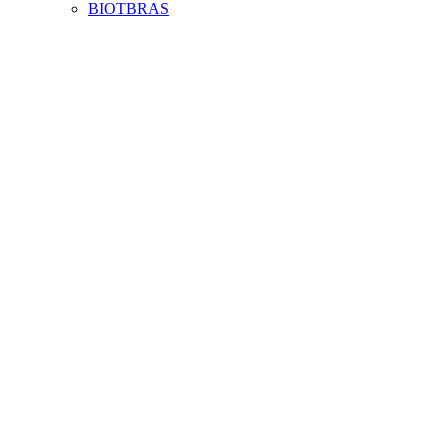
BIOTBRAS
Aumentar fonte
Diminuir fonte