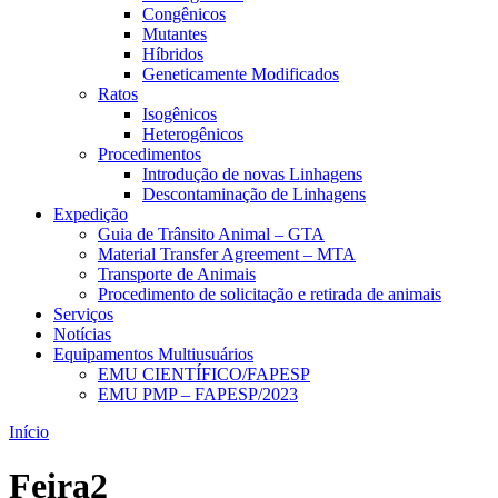
Congênicos
Mutantes
Híbridos
Geneticamente Modificados
Ratos
Isogênicos
Heterogênicos
Procedimentos
Introdução de novas Linhagens
Descontaminação de Linhagens
Expedição
Guia de Trânsito Animal – GTA
Material Transfer Agreement – MTA
Transporte de Animais
Procedimento de solicitação e retirada de animais
Serviços
Notícias
Equipamentos Multiusuários
EMU CIENTÍFICO/FAPESP
EMU PMP – FAPESP/2023
Início
Feira2