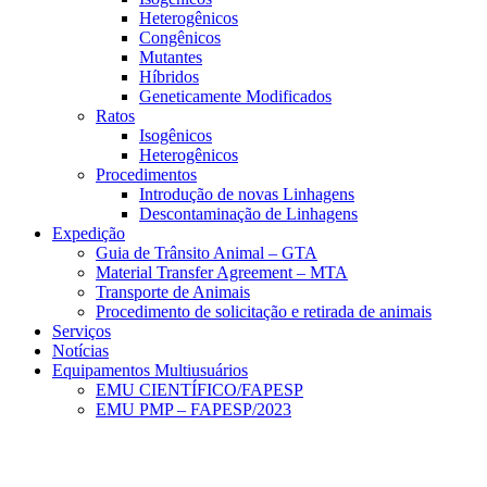
Heterogênicos
Congênicos
Mutantes
Híbridos
Geneticamente Modificados
Ratos
Isogênicos
Heterogênicos
Procedimentos
Introdução de novas Linhagens
Descontaminação de Linhagens
Expedição
Guia de Trânsito Animal – GTA
Material Transfer Agreement – MTA
Transporte de Animais
Procedimento de solicitação e retirada de animais
Serviços
Notícias
Equipamentos Multiusuários
EMU CIENTÍFICO/FAPESP
EMU PMP – FAPESP/2023
Menu