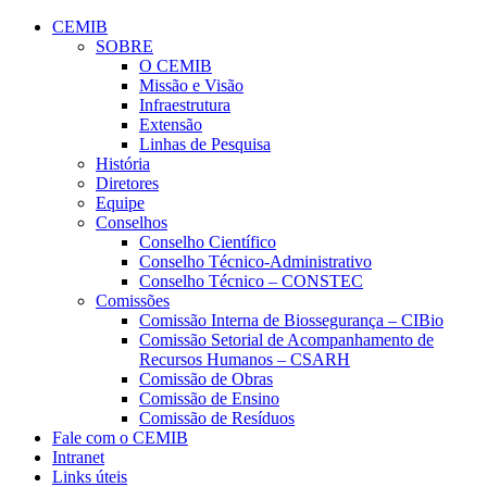
Conteúdo principal
Menu principal
Rodapé
CEMIB
SOBRE
O CEMIB
Missão e Visão
Infraestrutura
Extensão
Linhas de Pesquisa
História
Diretores
Equipe
Conselhos
Conselho Científico
Conselho Técnico-Administrativo
Conselho Técnico – CONSTEC
Comissões
Comissão Interna de Biossegurança – CIBio
Comissão Setorial de Acompanhamento de
Recursos Humanos – CSARH
Comissão de Obras
Comissão de Ensino
Comissão de Resíduos
Fale com o CEMIB
Intranet
Links úteis