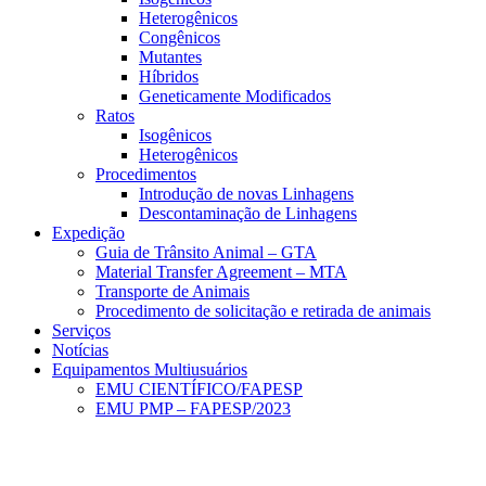
Heterogênicos
Congênicos
Mutantes
Híbridos
Geneticamente Modificados
Ratos
Isogênicos
Heterogênicos
Procedimentos
Introdução de novas Linhagens
Descontaminação de Linhagens
Expedição
Guia de Trânsito Animal – GTA
Material Transfer Agreement – MTA
Transporte de Animais
Procedimento de solicitação e retirada de animais
Serviços
Notícias
Equipamentos Multiusuários
EMU CIENTÍFICO/FAPESP
EMU PMP – FAPESP/2023
Menu