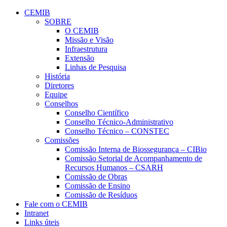
Conteúdo principal
Menu principal
Rodapé
CEMIB
SOBRE
O CEMIB
Missão e Visão
Infraestrutura
Extensão
Linhas de Pesquisa
História
Diretores
Equipe
Conselhos
Conselho Científico
Conselho Técnico-Administrativo
Conselho Técnico – CONSTEC
Comissões
Comissão Interna de Biossegurança – CIBio
Comissão Setorial de Acompanhamento de
Recursos Humanos – CSARH
Comissão de Obras
Comissão de Ensino
Comissão de Resíduos
Fale com o CEMIB
Intranet
Links úteis