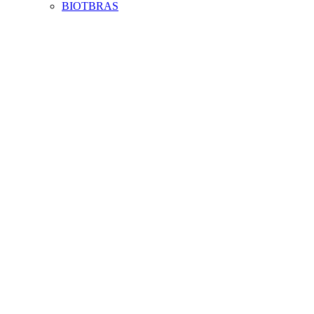
BIOTBRAS
Aumentar fonte
Diminuir fonte