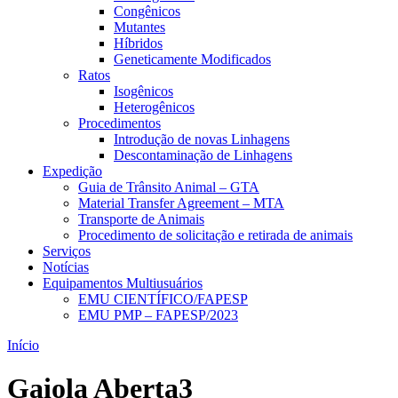
Congênicos
Mutantes
Híbridos
Geneticamente Modificados
Ratos
Isogênicos
Heterogênicos
Procedimentos
Introdução de novas Linhagens
Descontaminação de Linhagens
Expedição
Guia de Trânsito Animal – GTA
Material Transfer Agreement – MTA
Transporte de Animais
Procedimento de solicitação e retirada de animais
Serviços
Notícias
Equipamentos Multiusuários
EMU CIENTÍFICO/FAPESP
EMU PMP – FAPESP/2023
Início
Gaiola Aberta3