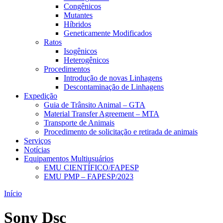
Congênicos
Mutantes
Híbridos
Geneticamente Modificados
Ratos
Isogênicos
Heterogênicos
Procedimentos
Introdução de novas Linhagens
Descontaminação de Linhagens
Expedição
Guia de Trânsito Animal – GTA
Material Transfer Agreement – MTA
Transporte de Animais
Procedimento de solicitação e retirada de animais
Serviços
Notícias
Equipamentos Multiusuários
EMU CIENTÍFICO/FAPESP
EMU PMP – FAPESP/2023
Início
Sony Dsc