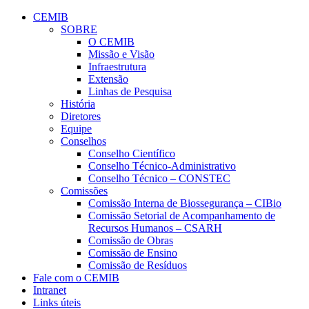
Conteúdo principal
Menu principal
Rodapé
CEMIB
SOBRE
O CEMIB
Missão e Visão
Infraestrutura
Extensão
Linhas de Pesquisa
História
Diretores
Equipe
Conselhos
Conselho Científico
Conselho Técnico-Administrativo
Conselho Técnico – CONSTEC
Comissões
Comissão Interna de Biossegurança – CIBio
Comissão Setorial de Acompanhamento de
Recursos Humanos – CSARH
Comissão de Obras
Comissão de Ensino
Comissão de Resíduos
Fale com o CEMIB
Intranet
Links úteis