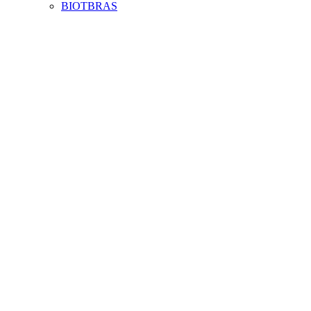
BIOTBRAS
Aumentar fonte
Diminuir fonte