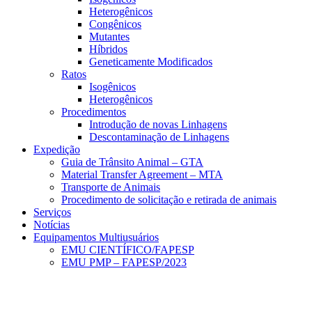
Heterogênicos
Congênicos
Mutantes
Híbridos
Geneticamente Modificados
Ratos
Isogênicos
Heterogênicos
Procedimentos
Introdução de novas Linhagens
Descontaminação de Linhagens
Expedição
Guia de Trânsito Animal – GTA
Material Transfer Agreement – MTA
Transporte de Animais
Procedimento de solicitação e retirada de animais
Serviços
Notícias
Equipamentos Multiusuários
EMU CIENTÍFICO/FAPESP
EMU PMP – FAPESP/2023
Menu