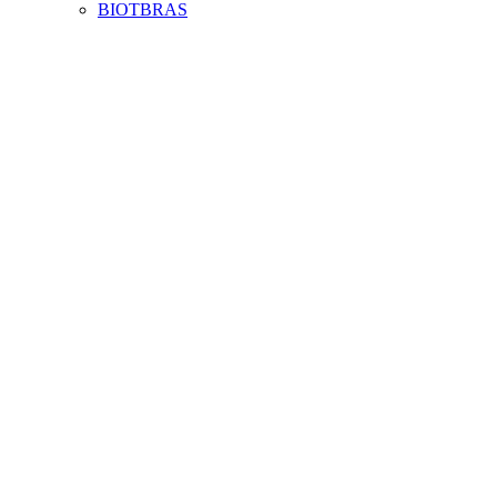
BIOTBRAS
Aumentar fonte
Diminuir fonte