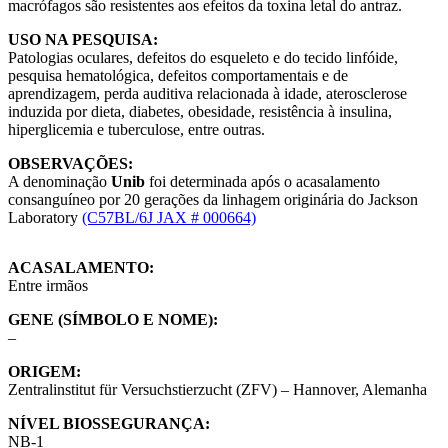
macrófagos são resistentes aos efeitos da toxina letal do antraz.
USO NA PESQUISA:
Patologias oculares, defeitos do esqueleto e do tecido linfóide,
pesquisa hematológica, defeitos comportamentais e de
aprendizagem, perda auditiva relacionada à idade, aterosclerose
induzida por dieta, diabetes, obesidade, resistência à insulina,
hiperglicemia e tuberculose, entre outras.
OBSERVAÇÕES:
A denominação
Unib
foi determinada após o acasalamento
consanguíneo por 20 gerações da linhagem originária do Jackson
Laboratory
(C57BL/6J JAX # 000664)
ACASALAMENTO:
Entre irmãos
GENE (SÍMBOLO E NOME):
–
ORIGEM:
Z
entralinstitut für Versuchstierzucht (ZFV) – Hannover, Alemanha
NÍVEL BIOSSEGURANÇA:
NB-1