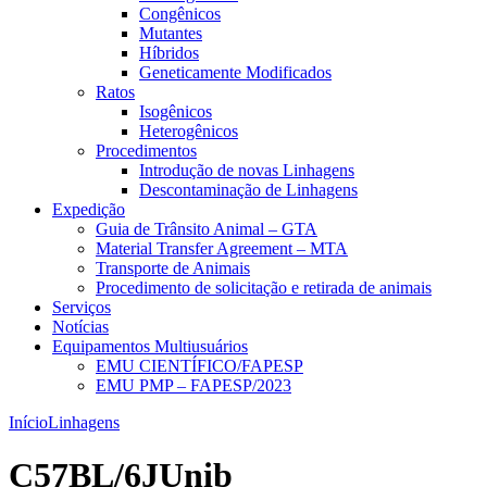
Congênicos
Mutantes
Híbridos
Geneticamente Modificados
Ratos
Isogênicos
Heterogênicos
Procedimentos
Introdução de novas Linhagens
Descontaminação de Linhagens
Expedição
Guia de Trânsito Animal – GTA
Material Transfer Agreement – MTA
Transporte de Animais
Procedimento de solicitação e retirada de animais
Serviços
Notícias
Equipamentos Multiusuários
EMU CIENTÍFICO/FAPESP
EMU PMP – FAPESP/2023
Início
Linhagens
C57BL/6JUnib