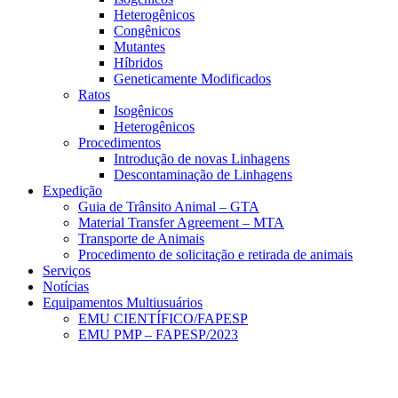
Heterogênicos
Congênicos
Mutantes
Híbridos
Geneticamente Modificados
Ratos
Isogênicos
Heterogênicos
Procedimentos
Introdução de novas Linhagens
Descontaminação de Linhagens
Expedição
Guia de Trânsito Animal – GTA
Material Transfer Agreement – MTA
Transporte de Animais
Procedimento de solicitação e retirada de animais
Serviços
Notícias
Equipamentos Multiusuários
EMU CIENTÍFICO/FAPESP
EMU PMP – FAPESP/2023
Menu