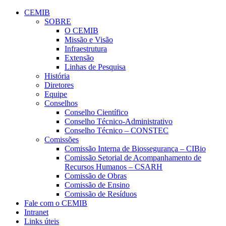
Conteúdo principal
Menu principal
Rodapé
CEMIB
SOBRE
O CEMIB
Missão e Visão
Infraestrutura
Extensão
Linhas de Pesquisa
História
Diretores
Equipe
Conselhos
Conselho Científico
Conselho Técnico-Administrativo
Conselho Técnico – CONSTEC
Comissões
Comissão Interna de Biossegurança – CIBio
Comissão Setorial de Acompanhamento de
Recursos Humanos – CSARH
Comissão de Obras
Comissão de Ensino
Comissão de Resíduos
Fale com o CEMIB
Intranet
Links úteis