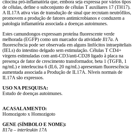
citocina pró-inflamatória que, embora seja expressa por vários tipos
de células, define o subconjunto de células T auxiliares 17 (TH17).
A IL17A ativa vias de transdução de sinal que recrutam neutrófilos,
promovem a produção de fatores antimicrobianos e conduzem a
patologia inflamatória associada a doenças autoimunes.
Estes camundongos expressam proteína fluorescente verde
melhorada (EGFP) como um marcador da atividade
Il17a
. A
fluorescência pode ser observada em alguns linfócitos intraepiteliais
(IELs) do intestino delgado sem estimulação. Células T CD4+
virgens estimuladas com anti-CD3/anti-CD28 ligado à placa na
presença de fator de crescimento transformador, beta 1 (TGFB, 1
ng/mL) e interleucina 6 (IL6, 20 ng/mL) apresentam fluorescência
aumentada associada a Produção de IL17A. Níveis normais de
IL17A são expressos.
USO NA PESQUISA:
Estudo de doenças autoimunes.
ACASALAMENTO:
Homozigoto x Homozigoto
GENE (SÍMBOLO E NOME):
Il17a – interleukin 17A