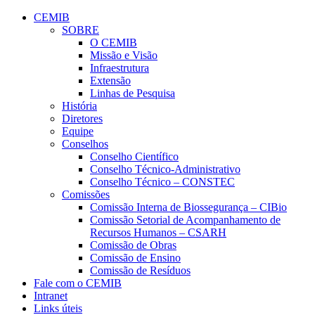
Conteúdo principal
Menu principal
Rodapé
CEMIB
SOBRE
O CEMIB
Missão e Visão
Infraestrutura
Extensão
Linhas de Pesquisa
História
Diretores
Equipe
Conselhos
Conselho Científico
Conselho Técnico-Administrativo
Conselho Técnico – CONSTEC
Comissões
Comissão Interna de Biossegurança – CIBio
Comissão Setorial de Acompanhamento de
Recursos Humanos – CSARH
Comissão de Obras
Comissão de Ensino
Comissão de Resíduos
Fale com o CEMIB
Intranet
Links úteis