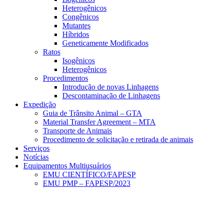
Heterogênicos
Congênicos
Mutantes
Híbridos
Geneticamente Modificados
Ratos
Isogênicos
Heterogênicos
Procedimentos
Introdução de novas Linhagens
Descontaminação de Linhagens
Expedição
Guia de Trânsito Animal – GTA
Material Transfer Agreement – MTA
Transporte de Animais
Procedimento de solicitação e retirada de animais
Serviços
Notícias
Equipamentos Multiusuários
EMU CIENTÍFICO/FAPESP
EMU PMP – FAPESP/2023
Menu