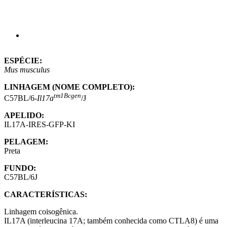
ESPÉCIE:
Mus musculus
LINHAGEM (NOME COMPLETO):
tm1Bcgen
C57BL/6-
Il17a
/J
APELIDO:
IL17A-IRES-GFP-KI
PELAGEM:
Preta
FUNDO:
C57BL/6J
CARACTERÍSTICAS:
Linhagem coisogênica.
IL17A (interleucina 17A; também conhecida como CTLA8) é uma