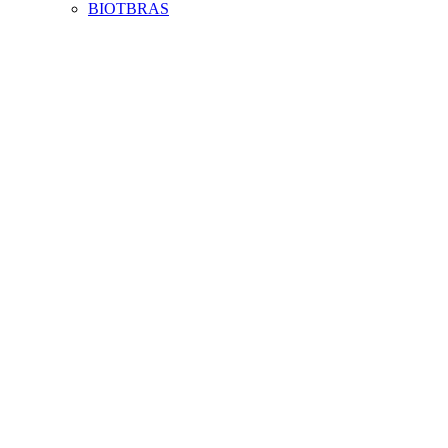
BIOTBRAS
Aumentar fonte
Diminuir fonte