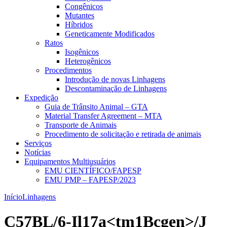
Congênicos
Mutantes
Híbridos
Geneticamente Modificados
Ratos
Isogênicos
Heterogênicos
Procedimentos
Introdução de novas Linhagens
Descontaminação de Linhagens
Expedição
Guia de Trânsito Animal – GTA
Material Transfer Agreement – MTA
Transporte de Animais
Procedimento de solicitação e retirada de animais
Serviços
Notícias
Equipamentos Multiusuários
EMU CIENTÍFICO/FAPESP
EMU PMP – FAPESP/2023
Início
Linhagens
C57BL/6-Il17a<tm1Bcgen>/J