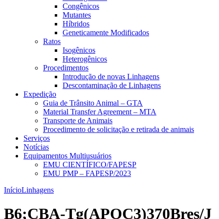
Congênicos
Mutantes
Híbridos
Geneticamente Modificados
Ratos
Isogênicos
Heterogênicos
Procedimentos
Introdução de novas Linhagens
Descontaminação de Linhagens
Expedição
Guia de Trânsito Animal – GTA
Material Transfer Agreement – MTA
Transporte de Animais
Procedimento de solicitação e retirada de animais
Serviços
Notícias
Equipamentos Multiusuários
EMU CIENTÍFICO/FAPESP
EMU PMP – FAPESP/2023
Início
Linhagens
B6;CBA-Tg(APOC3)370Bres/J