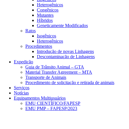
Heterogênicos
Congênicos
Mutantes
Híbridos
Geneticamente Modificados
Ratos
Isogênicos
Heterogênicos
Procedimentos
Introdução de novas Linhagens
Descontaminação de Linhagens
Expedição
Guia de Trânsito Animal – GTA
Material Transfer Agreement – MTA
Transporte de Animais
Procedimento de solicitação e retirada de animais
Serviços
Notícias
Equipamentos Multiusuários
EMU CIENTÍFICO/FAPESP
EMU PMP – FAPESP/2023
Menu