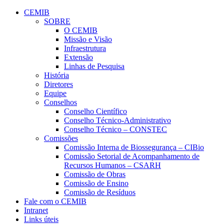
Conteúdo principal
Menu principal
Rodapé
CEMIB
SOBRE
O CEMIB
Missão e Visão
Infraestrutura
Extensão
Linhas de Pesquisa
História
Diretores
Equipe
Conselhos
Conselho Científico
Conselho Técnico-Administrativo
Conselho Técnico – CONSTEC
Comissões
Comissão Interna de Biossegurança – CIBio
Comissão Setorial de Acompanhamento de
Recursos Humanos – CSARH
Comissão de Obras
Comissão de Ensino
Comissão de Resíduos
Fale com o CEMIB
Intranet
Links úteis