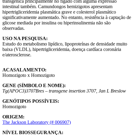
transgênica principalmente no fígado com alguma expressão
intestinal também. Camundongos hemizigotos apresentam
hipertrigliceridemia plasmática grave e colesterol plasmático
significativamente aumentado. No entanto, resistência à captação de
glicose mediada por insulina ou hiperinsulinemia não são
observadas.
USO NA PESQUISA:
Estudo do metabolismo lipídico, lipoproteínas de densidade muito
baixa (VLDL), hipertrigliceridemia, doença cardíaca coronária
e/aterosclerose.
ACASALAMENTO:
Homozigoto x Homozigoto
GENE (SÍMBOLO E NOME):
Tg(APOC3)3707Bres – transgene insertion 3707, Jan L Breslow
GENÓTIPOS POSSÍVEIS:
Homozigoto
ORIGEM:
The Jackson Laboratory (# 006907)
NÍVEL BIOSSEGURANÇA: