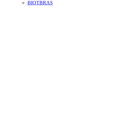
BIOTBRAS
Aumentar fonte
Diminuir fonte