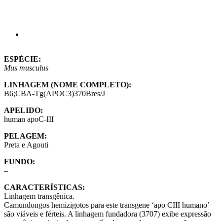
ESPÉCIE:
Mus musculus
LINHAGEM (NOME COMPLETO):
B6;CBA-Tg(APOC3)370Bres/J
APELIDO:
human apoC-III
PELAGEM:
Preta e Agouti
FUNDO:
–
CARACTERÍSTICAS:
Linhagem transgênica.
Camundongos hemizigotos para este transgene ‘apo CIII humano’
são viáveis e férteis. A linhagem fundadora (3707) exibe expressão