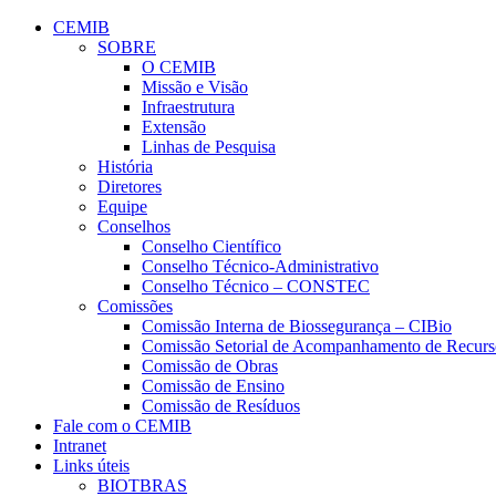
Conteúdo principal
Menu principal
Rodapé
CEMIB
SOBRE
O CEMIB
Missão e Visão
Infraestrutura
Extensão
Linhas de Pesquisa
História
Diretores
Equipe
Conselhos
Conselho Científico
Conselho Técnico-Administrativo
Conselho Técnico – CONSTEC
Comissões
Comissão Interna de Biossegurança – CIBio
Comissão Setorial de Acompanhamento de Rec
Comissão de Obras
Comissão de Ensino
Comissão de Resíduos
Fale com o CEMIB
Intranet
Links úteis
BIOTBRAS