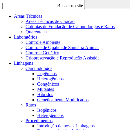
Buscar no site
Áreas Técnicas
Áreas Técnicas de Criação
Colônias de Fundação de Camundongos e Ratos
Quarentena
Laboratórios
Controle Ambiente
Controle de Qualidade Sanitária Animal
Controle Genético
Criopreservação e Reprodução Assistida
Linhagens
Camundongos
Isogênicos
Heterogênicos
Congênicos
Mutantes
Híbridos
Geneticamente Modificados
Ratos
Isogênicos
Heterogênicos
Procedimentos
Introdução de novas Linhagens