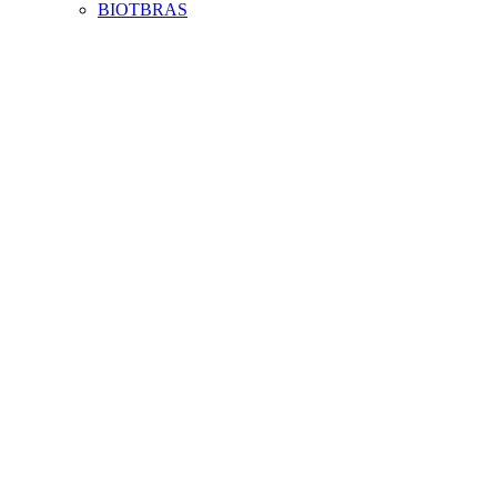
BIOTBRAS
Aumentar fonte
Diminuir fonte