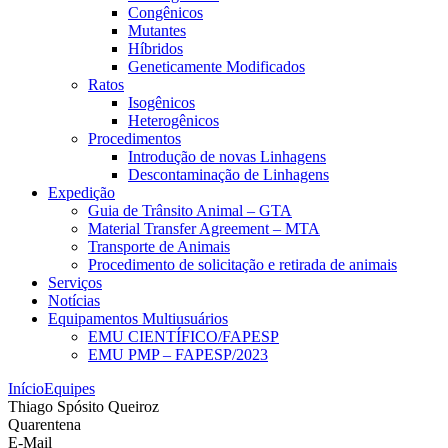
Congênicos
Mutantes
Híbridos
Geneticamente Modificados
Ratos
Isogênicos
Heterogênicos
Procedimentos
Introdução de novas Linhagens
Descontaminação de Linhagens
Expedição
Guia de Trânsito Animal – GTA
Material Transfer Agreement – MTA
Transporte de Animais
Procedimento de solicitação e retirada de animais
Serviços
Notícias
Equipamentos Multiusuários
EMU CIENTÍFICO/FAPESP
EMU PMP – FAPESP/2023
Início
Equipes
Thiago Spósito Queiroz
Quarentena
E-Mail