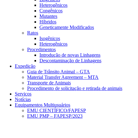
Heterogênicos
Congênicos
Mutantes
Híbridos
Geneticamente Modificados
Ratos
Isogênicos
Heterogênicos
Procedimentos
Introdução de novas Linhagens
Descontaminação de Linhagens
Expedição
Guia de Trânsito Animal – GTA
Material Transfer Agreement – MTA
Transporte de Animais
Procedimento de solicitação e retirada de animais
Serviços
Notícias
Equipamentos Multiusuários
EMU CIENTÍFICO/FAPESP
EMU PMP – FAPESP/2023
Menu