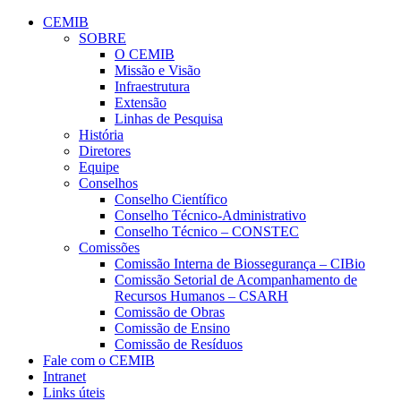
Conteúdo principal
Menu principal
Rodapé
CEMIB
SOBRE
O CEMIB
Missão e Visão
Infraestrutura
Extensão
Linhas de Pesquisa
História
Diretores
Equipe
Conselhos
Conselho Científico
Conselho Técnico-Administrativo
Conselho Técnico – CONSTEC
Comissões
Comissão Interna de Biossegurança – CIBio
Comissão Setorial de Acompanhamento de
Recursos Humanos – CSARH
Comissão de Obras
Comissão de Ensino
Comissão de Resíduos
Fale com o CEMIB
Intranet
Links úteis