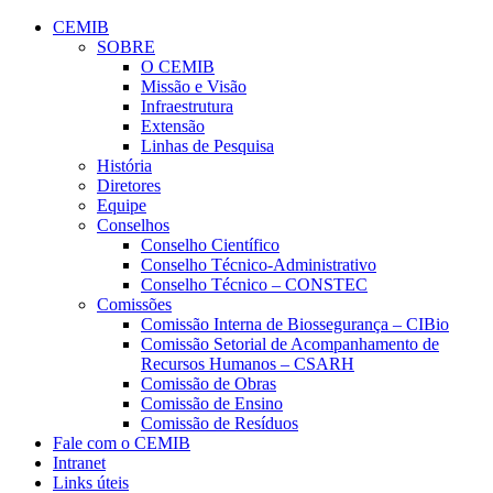
Conteúdo principal
Menu principal
Rodapé
CEMIB
SOBRE
O CEMIB
Missão e Visão
Infraestrutura
Extensão
Linhas de Pesquisa
História
Diretores
Equipe
Conselhos
Conselho Científico
Conselho Técnico-Administrativo
Conselho Técnico – CONSTEC
Comissões
Comissão Interna de Biossegurança – CIBio
Comissão Setorial de Acompanhamento de
Recursos Humanos – CSARH
Comissão de Obras
Comissão de Ensino
Comissão de Resíduos
Fale com o CEMIB
Intranet
Links úteis