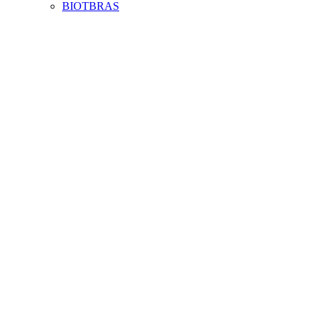
BIOTBRAS
Aumentar fonte
Diminuir fonte