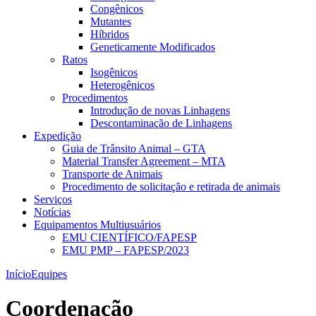
Congênicos
Mutantes
Híbridos
Geneticamente Modificados
Ratos
Isogênicos
Heterogênicos
Procedimentos
Introdução de novas Linhagens
Descontaminação de Linhagens
Expedição
Guia de Trânsito Animal – GTA
Material Transfer Agreement – MTA
Transporte de Animais
Procedimento de solicitação e retirada de animais
Serviços
Notícias
Equipamentos Multiusuários
EMU CIENTÍFICO/FAPESP
EMU PMP – FAPESP/2023
Início
Equipes
Coordenação