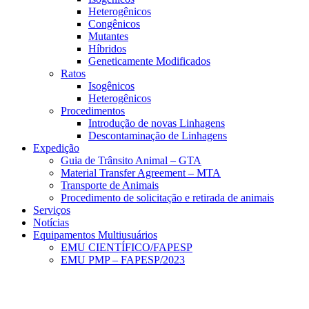
Heterogênicos
Congênicos
Mutantes
Híbridos
Geneticamente Modificados
Ratos
Isogênicos
Heterogênicos
Procedimentos
Introdução de novas Linhagens
Descontaminação de Linhagens
Expedição
Guia de Trânsito Animal – GTA
Material Transfer Agreement – MTA
Transporte de Animais
Procedimento de solicitação e retirada de animais
Serviços
Notícias
Equipamentos Multiusuários
EMU CIENTÍFICO/FAPESP
EMU PMP – FAPESP/2023
Menu